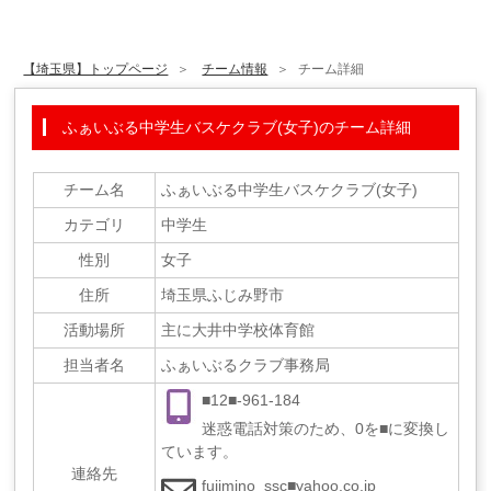
【埼玉県】トップページ
チーム情報
チーム詳細
ふぁいぶる中学生バスケクラブ(女子)のチーム詳細
チーム名
ふぁいぶる中学生バスケクラブ(女子)
カテゴリ
中学生
性別
女子
住所
埼玉県ふじみ野市
活動場所
主に大井中学校体育館
担当者名
ふぁいぶるクラブ事務局
■12■-961-184
迷惑電話対策のため、0を■に変換し
ています。
連絡先
fujimino_ssc■yahoo.co.jp