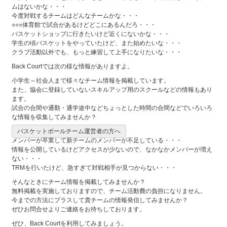
ムはないかな・・・
今度対戦するチームはどんなチームかな・・・
○○○体育館で試合があるけどどこにあるんだろ・・・
バスケットショップに行きたいけど近くにないかな・・・
学生の頃バスケットをやっていたけど、また始めたいな・・・
クラブ活動以外でも、もっと練習して上手になりたいな・・・
Back Courtでは次の様な情報がありますよ。
小学生～社会人まで様々なチーム情報を掲載しています。
また、協会に登録していないスキルアップ用のスクールなどの情報もあり
ます。
試合の合間や通勤・通学途中などちょっとした時間の合間などでいろいろ
な情報を収集してみませんか？
バスケットボールチーム運営者の方へ
メンバーが卒業して新チームのメンバーが不足している・・・
情報を公開しているけどアクセスが少ないので、なかなかメンバーが増え
ない・・・
TRMを行いたけど、急すぎて対戦相手が見つからない・・・
そんなときにチーム情報を掲載してみませんか？
無料掲載を実施しておりますので、チーム活動費の負担になりません。
今までの方法にプラスして貴チームの情報発信してみませんか？
ぜひお問合せよりご連絡をお待ちしております。
ぜひ、Back Courtを利用してみましょう。