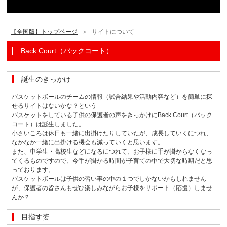
【全国版】トップページ
サイトについて
Back Court（バックコート）
誕生のきっかけ
バスケットボールのチームの情報（試合結果や活動内容など）を簡単に探
せるサイトはないかな？という
バスケットをしている子供の保護者の声をきっかけにBack Court（バック
コート）は誕生しました。
小さいころは休日も一緒に出掛けたりしていたが、成長していくにつれ、
なかなか一緒に出掛ける機会も減っていくと思います。
また、中学生・高校生などになるにつれて、お子様に手が掛からなくなっ
てくるものですので、今手が掛かる時間が子育ての中で大切な時期だと思
っております。
バスケットボールは子供の習い事の中の１つでしかないかもしれません
が、保護者の皆さんもぜひ楽しみながらお子様をサポート（応援）しませ
んか？
目指す姿