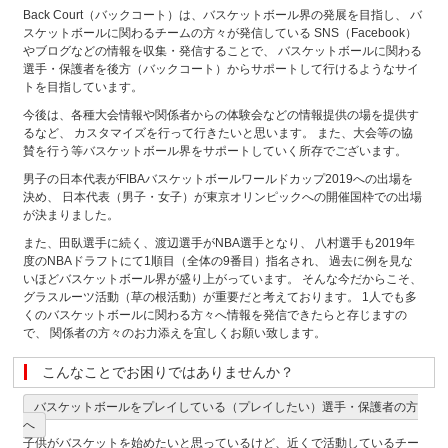
Back Court（バックコート）は、バスケットボール界の発展を目指し、 バ
スケットボールに関わるチームの方々が発信している SNS（Facebook）
やブログなどの情報を収集・発信することで、 バスケットボールに関わる
選手・保護者を後方（バックコート）からサポートして行けるようなサイ
トを目指しています。
今後は、各種大会情報や関係者からの体験会などの情報提供の場を提供す
るなど、 カスタマイズを行って行きたいと思います。 また、大会等の協
賛を行う等バスケットボール界をサポートしていく所存でございます。
男子の日本代表がFIBAバスケットボールワールドカップ2019への出場を
決め、 日本代表（男子・女子）が東京オリンピックへの開催国枠での出場
が決まりました。
また、田臥選手に続く、渡辺選手がNBA選手となり、 八村選手も2019年
度のNBAドラフトにて1順目（全体の9番目）指名され、 過去に例を見な
いほどバスケットボール界が盛り上がっています。 そんな今だからこそ、
グラスルーツ活動（草の根活動）が重要だと考えております。 1人でも多
くのバスケットボールに関わる方々へ情報を発信できたらと存じますの
で、 関係者の方々のお力添えを宜しくお願い致します。
こんなことでお困りではありませんか？
バスケットボールをプレイしている（プレイしたい）選手・保護者の方
へ
子供がバスケットを始めたいと思っているけど、近くで活動しているチー