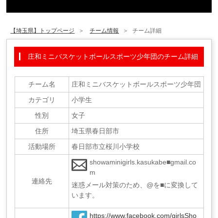
【埼玉県】トップページ
チーム情報
チーム詳細
庄和ミニバスケットボールスポーツ少年団のチーム詳細
チーム名
庄和ミニバスケットボールスポーツ少年団
カテゴリ
小学生
性別
女子
住所
埼玉県春日部市
活動場所
春日部市立桜川小学校
showaminigirls.kasukabe■gmail.co
m
連絡先
迷惑メール対策のため、@を■に変換して
います。
https://www.facebook.com/girlsSho