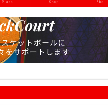
Place
Shop
Bbs
細