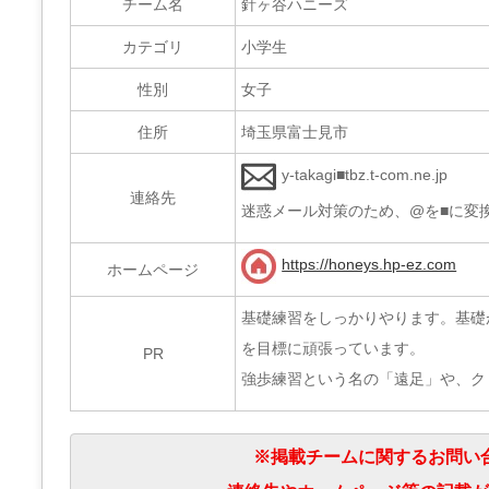
チーム名
針ヶ谷ハニーズ
カテゴリ
小学生
性別
女子
住所
埼玉県富士見市
y-takagi■tbz.t-com.ne.jp
連絡先
迷惑メール対策のため、@を■に変
https://honeys.hp-ez.com
ホームページ
基礎練習をしっかりやります。基礎
を目標に頑張っています。
PR
強歩練習という名の「遠足」や、ク
※掲載チームに関するお問い