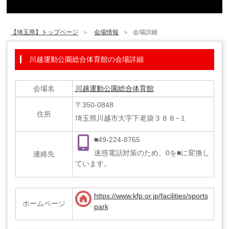
【埼玉県】トップページ
会場情報
会場詳細
川越運動公園総合体育館の会場詳細
会場名
川越運動公園総合体育館
〒350-0848
住所
埼玉県川越市大字下老袋３８８−１
■49-224-8765
迷惑電話対策のため、0を■に変換し
連絡先
ています。
https://www.kfp.or.jp/facilities/sports
ホームページ
park