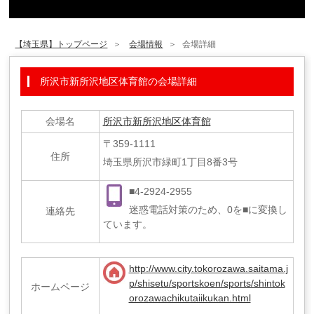
【埼玉県】トップページ
会場情報
会場詳細
所沢市新所沢地区体育館の会場詳細
会場名
所沢市新所沢地区体育館
〒359-1111
住所
埼玉県所沢市緑町1丁目8番3号
■4-2924-2955
迷惑電話対策のため、0を■に変換し
連絡先
ています。
http://www.city.tokorozawa.saitama.j
p/shisetu/sportskoen/sports/shintok
ホームページ
orozawachikutaiikukan.html