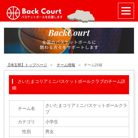
【埼玉県】トップページ
チーム情報
チーム詳細
さいたまコリアミニバスケットボールクラブのチーム詳
細
さいたまコリアミニバスケットボールクラ
チーム名
ブ
カテゴリ
小学生
性別
男女