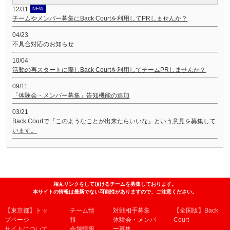
12/31
NEW
チームやメンバー募集にBack Courtを利用してPRしませんか？
04/23
不具合対応のお知らせ
10/04
活動の再スタートに際しBack Courtを利用してチームPRしませんか？
09/11
「体験会・メンバー募集」告知機能の追加
03/21
Back Courtで『このようなことが出来たらいいな』という意見を募集して
います。
相互リンクをして頂けるチームを募集しております。
本サイトの情報は最新でない可能性がありますので、ご注意ください。
【東京都】トッ
チーム情
対戦相手募集
【全国版】Back
プページ
報
体験会・メンバ
Court
サイトについて
会場情報
ー募集