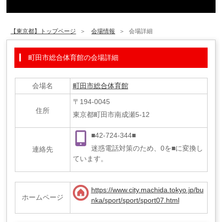
【東京都】トップページ
会場情報
会場詳細
町田市総合体育館の会場詳細
会場名
町田市総合体育館
〒194-0045
住所
東京都町田市南成瀬5-12
■42-724-344■
迷惑電話対策のため、0を■に変換し
連絡先
ています。
https://www.city.machida.tokyo.jp/bu
ホームページ
nka/sport/sport/sport07.html