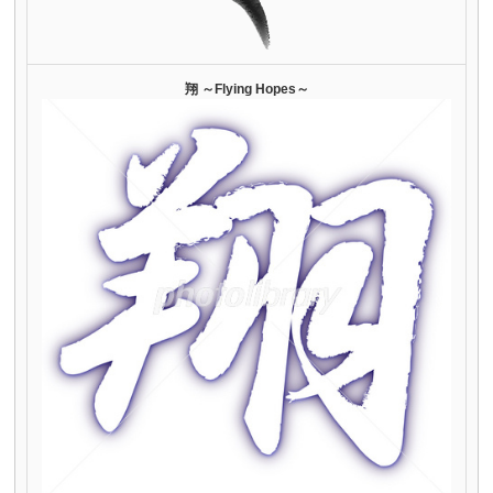
翔 ～Flying Hopes～