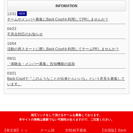
INFOMATION
12/31
NEW
チームやメンバー募集にBack Courtを利用してPRしませんか？
04/23
不具合対応のお知らせ
10/04
活動の再スタートに際しBack Courtを利用してチームPRしませんか？
09/11
「体験会・メンバー募集」告知機能の追加
03/21
Back Courtで『このようなことが出来たらいいな』という意見を募集して
います。
相互リンクをして頂けるチームを募集しております。
本サイトの情報は最新でない可能性がありますので、ご注意ください。
【東京都】トッ
チーム情
対戦相手募集
【全国版】Back