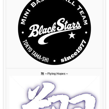
翔 ～Flying Hopes～