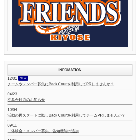
INFOMATION
12/31
NEW
チームやメンバー募集にBack Courtを利用してPRしませんか？
04/23
不具合対応のお知らせ
10/04
活動の再スタートに際しBack Courtを利用してチームPRしませんか？
09/11
「体験会・メンバー募集」告知機能の追加