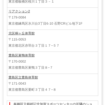
東京都板橋区桜川１丁目３－１
リアクション2
〒179-0084
東京都練馬区氷川台3丁目6-10 石野CRビル地下1F
北区桐ヶ丘体育館
〒115-0053
東京都北区赤羽台３丁目１７−５７
豊島区巣鴨体育館
〒170-0002
東京都豊島区巣鴨３丁目８−７
豊島区立豊島体育館
〒171-0043
東京都豊島区要町３丁目４７−８
板橋区立植村記念加賀スポーツセンターの近隣のショ