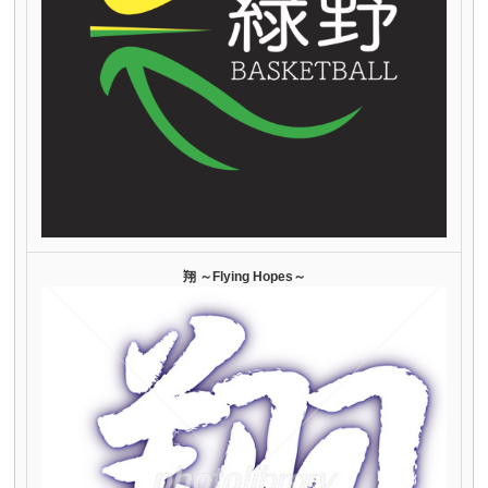
翔 ～Flying Hopes～