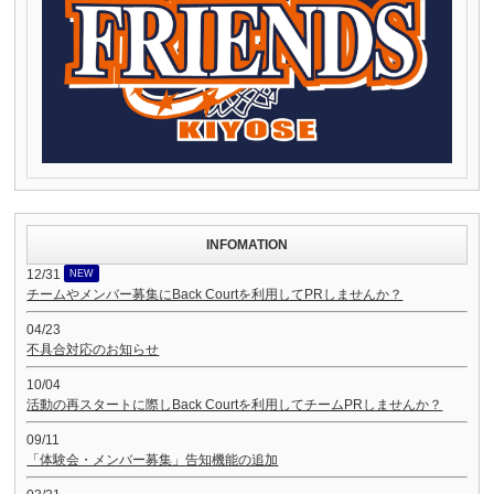
INFOMATION
12/31
NEW
チームやメンバー募集にBack Courtを利用してPRしませんか？
04/23
不具合対応のお知らせ
10/04
活動の再スタートに際しBack Courtを利用してチームPRしませんか？
09/11
「体験会・メンバー募集」告知機能の追加