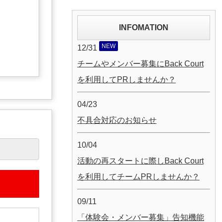
INFOMATION
NEW
12/31
チームやメンバー募集にBack Court
を利用してPRしませんか？
04/23
不具合対応のお知らせ
10/04
活動の再スタートに際しBack Court
を利用してチームPRしませんか？
09/11
「体験会・メンバー募集」告知機能