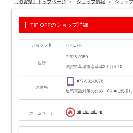
【滋賀県】トップページ
ショップ情報
ショッ
TIP OFFのショップ詳細
ショップ名
TIP OFF
〒525-0050
住所
滋賀県草津市南草津2丁目4-10
■77-532-3678
連絡先
迷惑電話対策のため、0を■に変換
http://tipoff.jp/
ホームページ