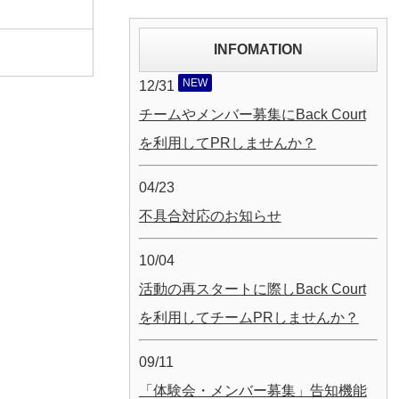
INFOMATION
NEW
12/31
チームやメンバー募集にBack Court
を利用してPRしませんか？
04/23
不具合対応のお知らせ
10/04
活動の再スタートに際しBack Court
を利用してチームPRしませんか？
09/11
「体験会・メンバー募集」告知機能