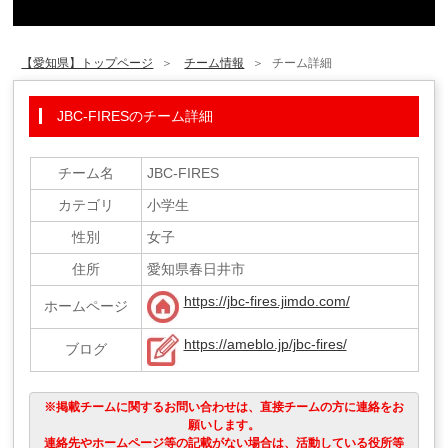
【愛知県】トップページ
チーム情報
チーム詳細
JBC-FIRESのチーム詳細
チーム名
JBC-FIRES
カテゴリ
小学生
性別
女子
住所
愛知県春日井市
https://jbc-fires.jimdo.com/
ホームページ
https://ameblo.jp/jbc-fires/
ブログ
※掲載チームに関するお問い合わせは、直接チームの方に連絡をお
願いします。
連絡先やホームページ等の記載がない場合は、活動している役所等