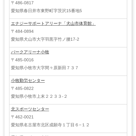
〒486-0817
愛知県春日井市東野町字茨沢15番地5
エナジーサポートアリーナ「犬山市体育館」
〒484-0894
愛知県犬山市大字羽黒字竹ノ腰17-2
パークアリーナ小牧
〒485-0016
愛知県小牧市大字間々原新田７３７
小牧勤労センター
〒485-0822
愛知県小牧市上末２２３３-２
北スポーツセンター
〒462-0021
愛知県名古屋市北区成願寺１丁目６−１２