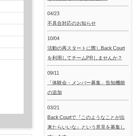
04/23
不具合対応のお知らせ
10/04
活動の再スタートに際しBack Court
を利用してチームPRしませんか？
09/11
「体験会・メンバー募集」告知機能
の追加
03/21
Back Courtで『このようなことが出
来たらいいな』という意見を募集し