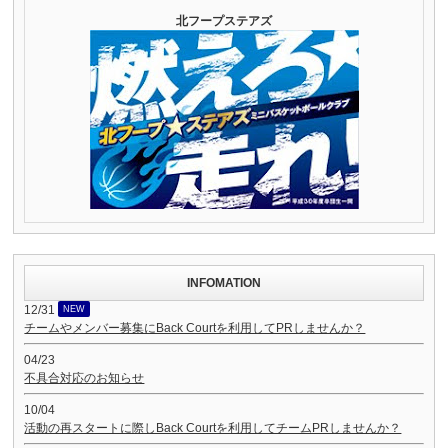
北フープステアズ
INFOMATION
12/31
NEW
チームやメンバー募集にBack Courtを利用してPRしませんか？
04/23
不具合対応のお知らせ
10/04
活動の再スタートに際しBack Courtを利用してチームPRしませんか？