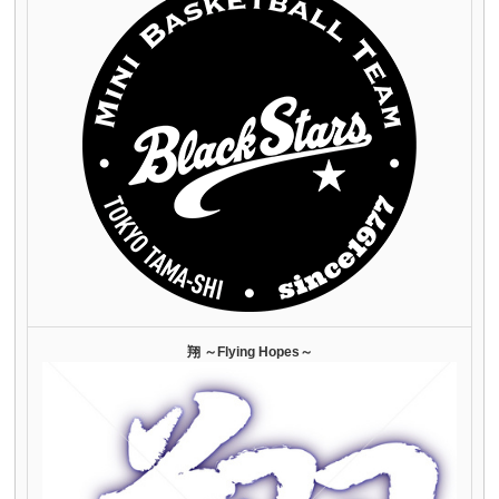
翔 ～Flying Hopes～